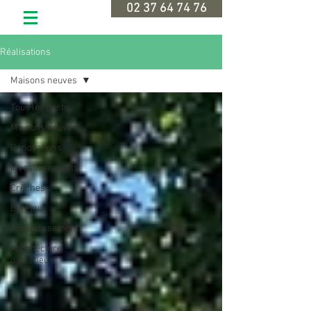
02 37 64 74 76
Réalisations
Maisons neuves
Tous les posts
Maisons neuves
Rénovations
Investissements
Crèches
Bureaux
Agrandissement
Architecture
d'intérieur